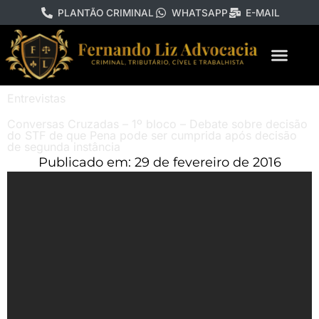
PLANTÃO CRIMINAL
WHATSAPP
E-MAIL
Entrevistas
Conversas Cruzadas – 1º bloco – Debate sobre decisão
do STF de que Pena pode ser cumprida após decisão
de segunda instância
Publicado em:
29 de fevereiro de 2016