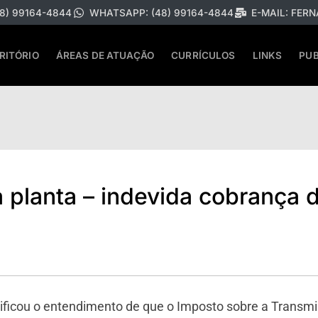
8) 99164-4844
WHATSAPP: (48) 99164-4844
E-MAIL:
FERN
RITÓRIO
ÁREAS DE ATUAÇÃO
CURRÍCULOS
LINKS
PUB
 planta – indevida cobrança d
acificou o entendimento de que o Imposto sobre a Transm