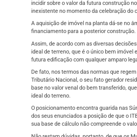
incidir sobre o valor da futura construção n
inexistente no momento da celebração do co
A aquisição de imóvel na planta dá-se no âm
financiamento para a posterior construção.
Assim, de acordo com as diversas decisões 
ideal de terreno, que é o único bem imóvel e
futura edificação com qualquer amparo lega
De fato, nos termos das normas que regem o I
Tributário Nacional, o seu fato gerador re
base no valor venal do bem transferido, que
ideal do terreno.
O posicionamento encontra guarida nas Súm
dos seus enunciados a posição de que o ITB
sua base de cálculo não compreende o valor
Não restam dúvidas, portanto, de que os M