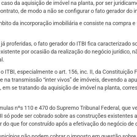
o caso da aquisição de imóvel na planta, por ser juridicam
ntrato, de modo a não se configurar o fato gerador do 
bito da incorporação imobiliária e consiste na compra e
já proferidas, o fato gerador do ITBI fica caracterizado
xistente por ocasião da realização do negócio jurídico, n
l.
TBI, especialmente o art. 156, inc. II, da Constituição F
side na transmissão “inter vivos” de imóveis, devendo a 
, em se tratando da aquisição de imóvel na planta, corr
ulas nºs 110 e 470 do Supremo Tribunal Federal, que v
I só pode ser cobrado sobre as construções existentes a
 do que for construído após a efetivação do negócio de
unicípios não podem cobrar o imposto em questão sobre 