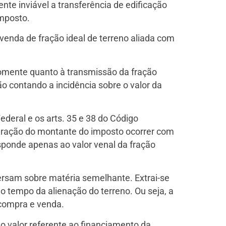
ente inviável a transferência de edificação
imposto.
 venda de fração ideal de terreno aliada com
 somente quanto à transmissão da fração
ão contando a incidência sobre o valor da
ederal e os arts. 35 e 38 do Código
apuração do montante do imposto ocorrer com
esponde apenas ao valor venal da fração
ersam sobre matéria semelhante. Extrai-se
o tempo da alienação do terreno. Ou seja, a
 compra e venda.
o valor referente ao financiamento da