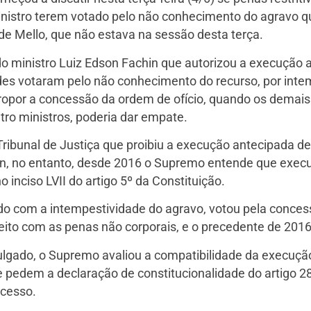
inistro terem votado pelo não conhecimento do agravo qu
 de Mello, que não estava na sessão desta terça.
do ministro Luiz Edson Fachin que autorizou a execução 
s votaram pelo não conhecimento do recurso, por inte
ropor a concessão da ordem de ofício, quando os demai
tro ministros, poderia dar empate.
Tribunal de Justiça que proibiu a execução antecipada de 
n, no entanto, desde 2016 o Supremo entende que execut
 inciso LVII do artigo 5º da Constituição.
do com a intempestividade do agravo, votou pela concess
feito com as penas não corporais, e o precedente de 2016
julgado, o Supremo avaliou a compatibilidade da execução
 pedem a declaração de constitucionalidade do artigo 2
ocesso.