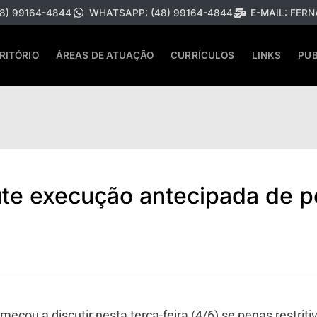
8) 99164-4844
WHATSAPP: (48) 99164-4844
E-MAIL:
FERN
RITÓRIO
ÁREAS DE ATUAÇÃO
CURRÍCULOS
LINKS
PUB
te execução antecipada de pe
eçou a discutir nesta terça-feira (4/6) se penas restrit