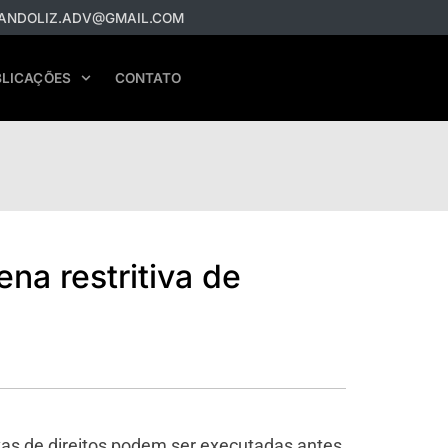
ANDOLIZ.ADV@GMAIL.COM
LICAÇÕES
CONTATO
na restritiva de
ivas de direitos podem ser executadas antes