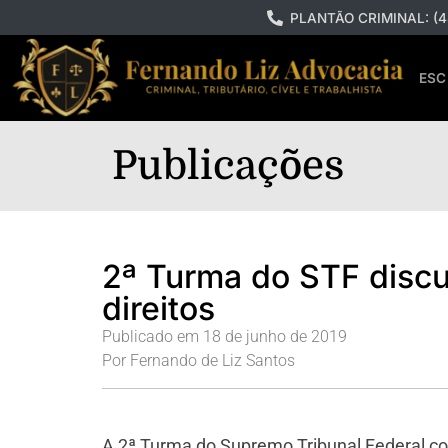
PLANTÃO CRIMINAL: (4
ESC
Publicações
2ª Turma do STF discu
direitos
Publicado em
18 de junho de 2019
Por
Fernando de Liz Santos
A 2ª Turma do Supremo Tribunal Federal com